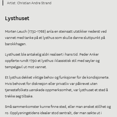
Christian Andre Strand
Lysthuset
Morten Leuch (1732-1768) anla en steinsatt utstikker nederst ved
vannet med tanke på et lysthus som skulle danne sluttpunkt på
barokkhagen.
Lysthuset ble antakelig aldri realisert i hans tid. Peder Anker
oppførte rundt 1790 et lysthus i klassistisk stil med søyler og
tempelgavl ut mot vannet.
Et lysthus dekket viktige behov og funksjoner for de kondisjonerte.
Hvis behovet for diskresjon eller privatliv var påkrevet uten
tjenestefolkets uønskede oppmerksomhet, var lysthuset et sted å
trekke seg tilbake.
Små sammenkomster kunne finne sted, eller man ønsket stillhet og
ro. Opplysningstidens idealer stod sentralt, der man søkte ut i