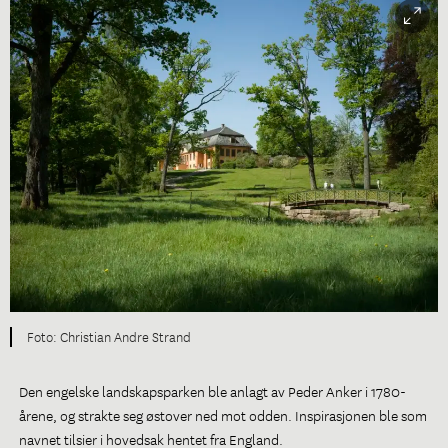
Christian Andre Strand
Den engelske landskapsparken ble anlagt av Peder Anker i 1780-
årene, og strakte seg østover ned mot odden. Inspirasjonen ble som
navnet tilsier i hovedsak hentet fra England.