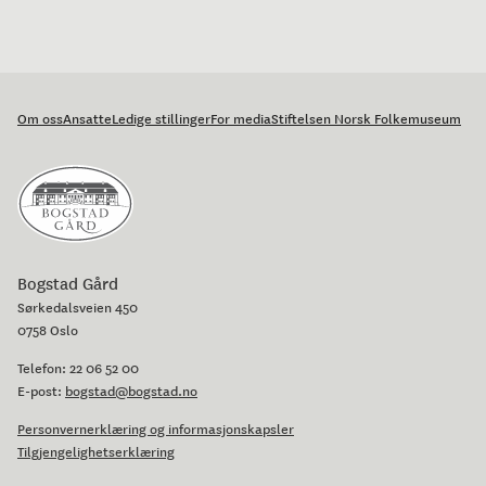
Om oss
Ansatte
Ledige stillinger
For media
Stiftelsen Norsk Folkemuseum
Bogstad Gård
Sørkedalsveien 450
0758 Oslo
Telefon:
22 06 52 00
E-post:
bogstad@bogstad.no
Personvernerklæring og informasjonskapsler
Tilgjengelighetserklæring