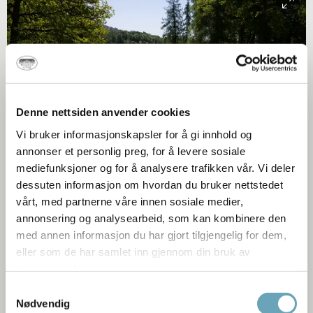
Denne nettsiden anvender cookies
Vi bruker informasjonskapsler for å gi innhold og
annonser et personlig preg, for å levere sosiale
mediefunksjoner og for å analysere trafikken vår. Vi deler
dessuten informasjon om hvordan du bruker nettstedet
vårt, med partnerne våre innen sosiale medier,
Christian Andre Strand
annonsering og analysearbeid, som kan kombinere den
med annen informasjon du har gjort tilgjengelig for dem,
eller som de har samlet inn gjennom din bruk av
Fotografier i parken​
tjenestene deres.
Samtykkevalg
I parken er det utstilt et utvalg fotografier fra godseier Westye P.
Nødvendig