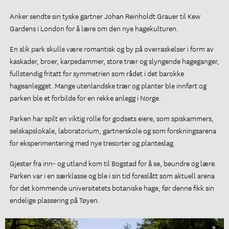
Anker sendte sin tyske gartner Johan Reinholdt Grauer til Kew
Gardens i London for å lære om den nye hagekulturen.
En slik park skulle være romantisk og by på overraskelser i form av
kaskader, broer, karpedammer, store trær og slyngende hageganger,
fullstendig fritatt for symmetrien som rådet i det barokke
hageanlegget. Mange utenlandske trær og planter ble innført og
parken ble et forbilde for en rekke anlegg i Norge.
Parken har spilt en viktig rolle for godsets eiere, som spiskammers,
selskapslokale, laboratorium, gartnerskole og som forskningsarena
for eksperimentering med nye tresorter og planteslag.
Gjester fra inn- og utland kom til Bogstad for å se, beundre og lære.
Parken var i en særklasse og ble i sin tid foreslått som aktuell arena
for det kommende universitetets botaniske hage, før denne fikk sin
endelige plassering på Tøyen.