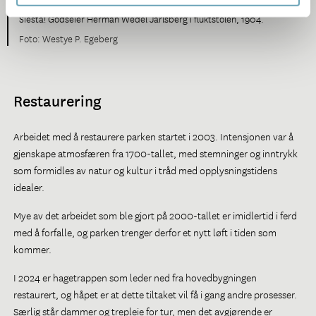
Siesta! Godseier Herman Wedel Jarlsberg i fluktstolen, 1904.
Westye P. Egeberg
Restaurering
Arbeidet med å restaurere parken startet i 2003. Intensjonen var å
gjenskape atmosfæren fra 1700-tallet, med stemninger og inntrykk
som formidles av natur og kultur i tråd med opplysningstidens
idealer.
Mye av det arbeidet som ble gjort på 2000-tallet er imidlertid i ferd
med å forfalle, og parken trenger derfor et nytt løft i tiden som
kommer.
I 2024 er hagetrappen som leder ned fra hovedbygningen
restaurert, og håpet er at dette tiltaket vil få i gang andre prosesser.
Særlig står dammer og trepleie for tur, men det avgjørende er