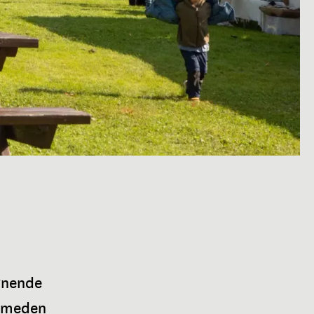
gnende
-smeden