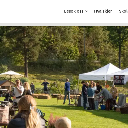
Besøk oss
Hva skjer
Skol