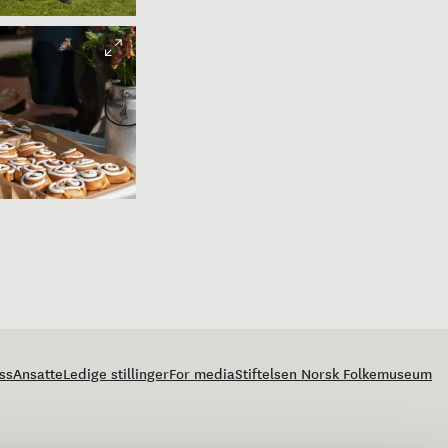
Beate Kjørslevik
Beate Kjørslevik
ss
Ansatte
Ledige stillinger
For media
Stiftelsen Norsk Folkemuseum