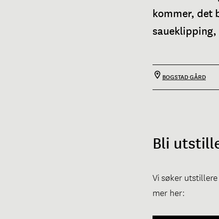
kommer, det b
saueklipping, 
BOGSTAD GÅRD
Bli utsti
Vi søker utstille
mer her: