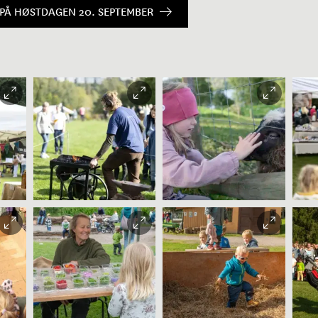
PÅ HØSTDAGEN 20. SEPTEMBER
Beate Kjørslevik |
e
Christian Andre
Christian Andre
Strand
Strand
Str