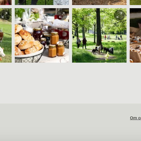
Beate Kjørslevik
Beate Kjørslevik
e
Beate Kjørslevik
Beate Kjørslevik
Om o