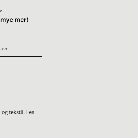
,
g mye mer!
16.00
og tekstil. Les