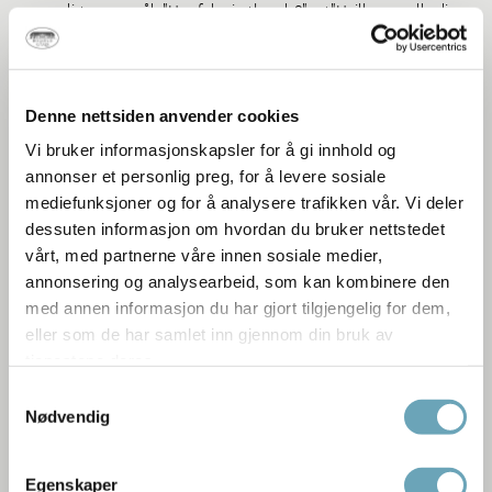
personlige spørsmål: "Hva føler jeg her da?" og "Hvilken av alle disse
gjenstandene kunne jeg tenke meg å ha hjemme i stua?"
Denne nettsiden anvender cookies
Vi bruker informasjonskapsler for å gi innhold og
annonser et personlig preg, for å levere sosiale
mediefunksjoner og for å analysere trafikken vår. Vi deler
dessuten informasjon om hvordan du bruker nettstedet
vårt, med partnerne våre innen sosiale medier,
annonsering og analysearbeid, som kan kombinere den
med annen informasjon du har gjort tilgjengelig for dem,
eller som de har samlet inn gjennom din bruk av
tjenestene deres.
Samtykkevalg
Badeværelset - selve symbolet på luksus
Nødvendig
Men hvorfor er det så blankt, så strippet og så ubegripelig sterilt?
Egenskaper
Forklaringen får du her av Ragnhild, som har tatt på seg