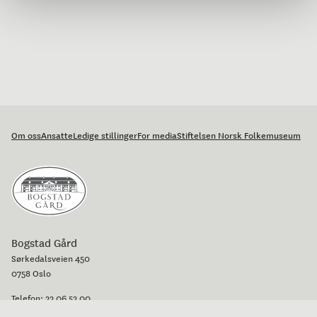
Om oss
Ansatte
Ledige stillinger
For media
Stiftelsen Norsk Folkemuseum
Bogstad Gård
Sørkedalsveien 450
0758 Oslo
Telefon:
22 06 52 00
E-post:
bogstad@bogstad.no