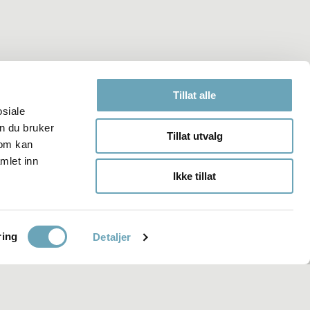
Tillat alle
ss
Ansatte
Ledige stillinger
For media
Stiftelsen Norsk Folkemuseum
osiale
n du bruker
Tillat utvalg
som kan
mlet inn
Ikke tillat
ring
Detaljer