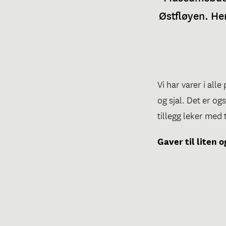
Østfløyen. He
Vi har varer i all
og sjal. Det er og
tillegg leker med t
Gaver til liten o