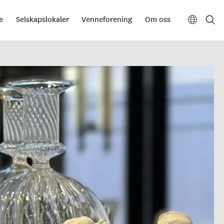
e
Selskapslokaler
Venneforening
Om oss