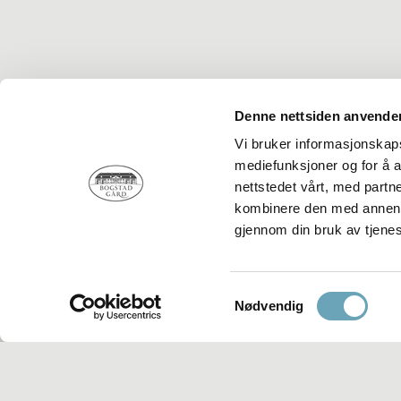
Denne nettsiden anvende
Vi bruker informasjonskapsl
mediefunksjoner og for å a
nettstedet vårt, med part
kombinere den med annen in
gjennom din bruk av tjene
Bogstad Gård
Sørkedalsveien 450
Samtykkevalg
0758 Oslo
Nødvendig
Telefon:
22 06 52 00
E-post:
bogstad@bogstad.no