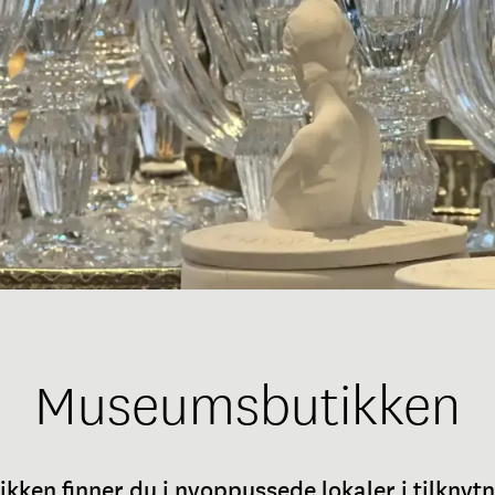
Museumsbutikken
en finner du i nyoppussede lokaler i tilknytni