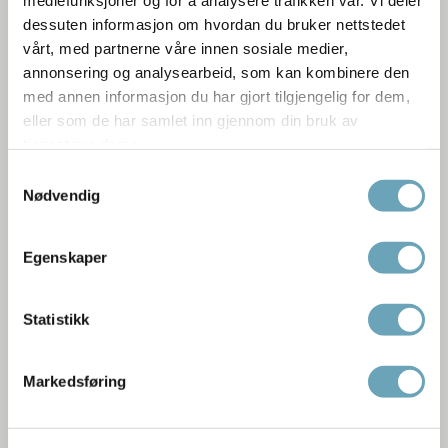
mediefunksjoner og for å analysere trafikken vår. Vi deler
dessuten informasjon om hvordan du bruker nettstedet
vårt, med partnerne våre innen sosiale medier,
annonsering og analysearbeid, som kan kombinere den
med annen informasjon du har gjort tilgjengelig for dem,
eller som de har samlet inn gjennom din bruk av
tjenestene deres.
Samtykkevalg
Nødvendig
Beate Kjørslevik |
Beate Kjørslevik
Christian Andre Strand
Egenskaper
Statistikk
Markedsføring