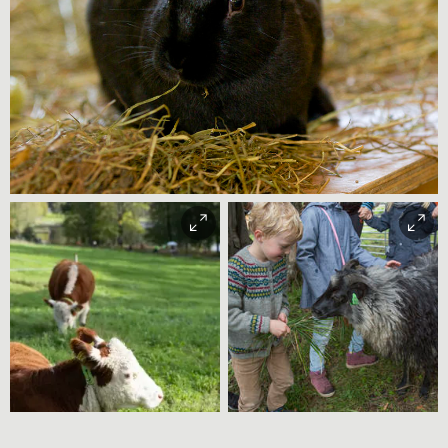
Jonas Løvaas Gjerstad
Høstdag på Bogstad Gård. Foto
Stian Nybru, Norsk
Christian Andre Strand
Folkemuseum