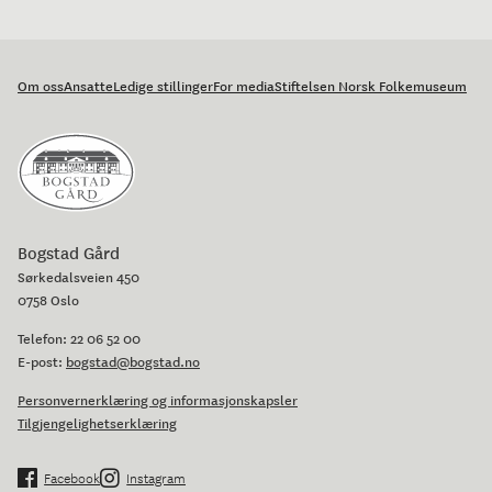
Om oss
Ansatte
Ledige stillinger
For media
Stiftelsen Norsk Folkemuseum
Bogstad Gård
Sørkedalsveien 450
0758 Oslo
Telefon:
22 06 52 00
E-post:
bogstad@bogstad.no
Personvernerklæring og informasjonskapsler
Tilgjengelighetserklæring
Facebook
Instagram