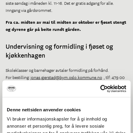
siste søndag i måneden kl. 11-16. Det er gratis adgang for alle.
Inngang via gårdsrommet.
Fra ca. midten av mai til midten av oktober er fjøset stengt
og dyrene går på beite rundt gården.
Undervisning og formidling i fjøset og
kjøkkenhagen
Skoleklasser og barnehager avtaler formidling på forhånd.
For bestilling:
jonas.gjerstad@bym.oslo.kommune.no
, tlf: 479 00
996.
Eller benytt vårt
påmeldingsskjema
.
Nedre aldersgrense er 3 år, dette for at barna skal ha mest mulig
Denne nettsiden anvender cookies
glede av besøket.
Vi bruker informasjonskapsler for å gi innhold og
annonser et personlig preg, for å levere sosiale